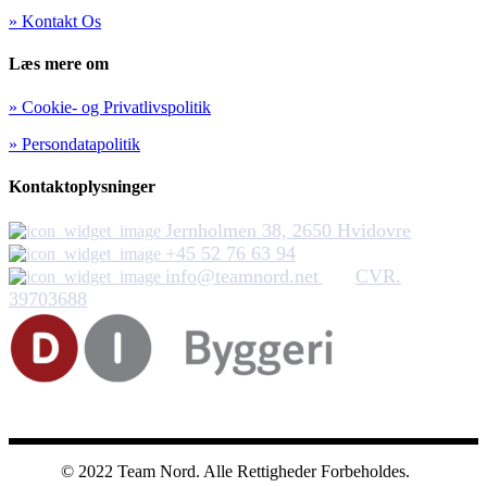
» Kontakt Os
Læs mere om
» Cookie- og Privatlivspolitik
» Persondatapolitik
Kontaktoplysninger
Jernholmen 38, 2650 Hvidovre
+45 52 76 63 94
info@teamnord.net
CVR.
39703688
Team Nord ApS
© 2022 Team Nord. Alle Rettigheder Forbeholdes.