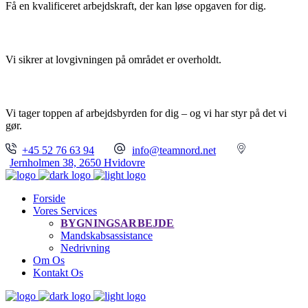
Få en kvalificeret arbejdskraft, der kan løse opgaven for dig.
TRYGHED
Vi sikrer at lovgivningen på området er overholdt.
FULL SERVICE
Vi tager toppen af arbejdsbyrden for dig – og vi har styr på det vi
gør.
+45 52 76 63 94
info@teamnord.net
Jernholmen 38, 2650 Hvidovre
Forside
Vores Services
BYGNINGSARBEJDE
Mandskabsassistance
Nedrivning
Om Os
Kontakt Os