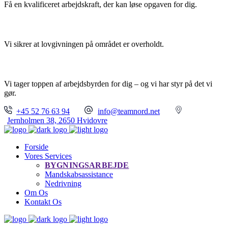
Få en kvalificeret arbejdskraft, der kan løse opgaven for dig.
TRYGHED
Vi sikrer at lovgivningen på området er overholdt.
FULL SERVICE
Vi tager toppen af arbejdsbyrden for dig – og vi har styr på det vi
gør.
+45 52 76 63 94
info@teamnord.net
Jernholmen 38, 2650 Hvidovre
Forside
Vores Services
BYGNINGSARBEJDE
Mandskabsassistance
Nedrivning
Om Os
Kontakt Os