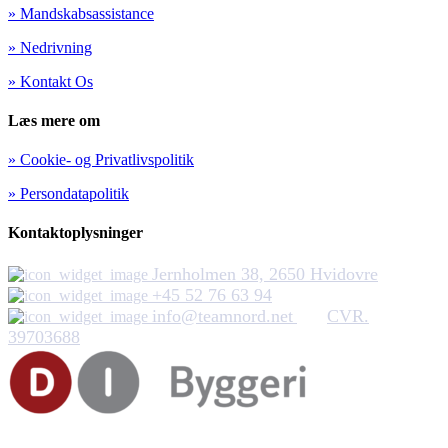
» Mandskabsassistance
» Nedrivning
» Kontakt Os
Læs mere om
» Cookie- og Privatlivspolitik
» Persondatapolitik
Kontaktoplysninger
Jernholmen 38, 2650 Hvidovre
+45 52 76 63 94
info@teamnord.net
CVR.
39703688
Team Nord ApS