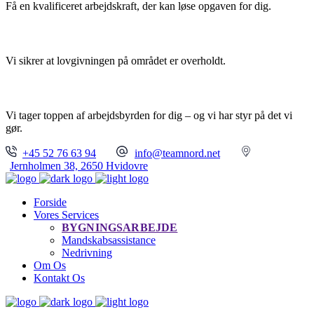
Få en kvalificeret arbejdskraft, der kan løse opgaven for dig.
TRYGHED
Vi sikrer at lovgivningen på området er overholdt.
FULL SERVICE
Vi tager toppen af arbejdsbyrden for dig – og vi har styr på det vi
gør.
+45 52 76 63 94
info@teamnord.net
Jernholmen 38, 2650 Hvidovre
Forside
Vores Services
BYGNINGSARBEJDE
Mandskabsassistance
Nedrivning
Om Os
Kontakt Os