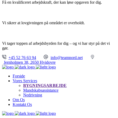
Få en kvalificeret arbejdskraft, der kan løse opgaven for dig.
TRYGHED
Vi sikrer at lovgivningen på området er overholdt.
FULL SERVICE
Vi tager toppen af arbejdsbyrden for dig – og vi har styr på det vi
gør.
+45 52 76 63 94
info@teamnord.net
Jernholmen 38, 2650 Hvidovre
Forside
Vores Services
BYGNINGSARBEJDE
Mandskabsassistance
Nedrivning
Om Os
Kontakt Os